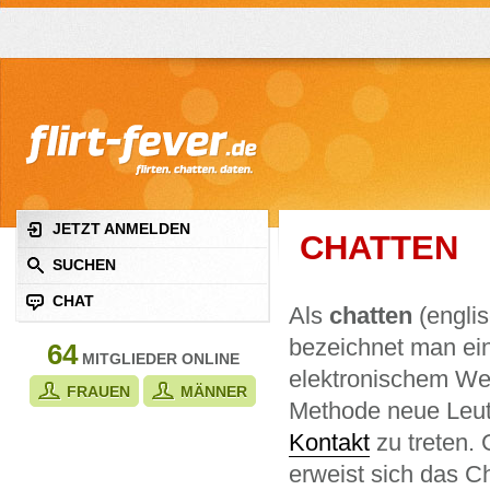
JETZT ANMELDEN
CHATTEN
SUCHEN
CHAT
Als
chatten
(englis
bezeichnet man ei
64
MITGLIEDER ONLINE
elektronischem W
FRAUEN
MÄNNER
Methode neue Leute
Kontakt
zu treten.
erweist sich das C