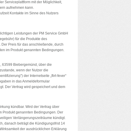
er Serviceplattform mit der Möglichkeit,
zern aufnehmen kann.
fzeit Kontakte im Sinne des Nutzers
pflichtigen Leistungen der PM Service GmbH
egebühr) für die Produkte des
. Der Preis für das anschließende, durch
 den im Produkt genannten Bedingungen.
3, 63599 Biebergemünd, über die
 zustande, wenn der Nutzer die
izierung") der Internetseite „flirt-fever“
tangaben in das Anmeldeformular
t. Der Vertrag wird gespeichert und dem
Wirkung kündbar. Wird der Vertrag über
n im Produkt genannten Bedingungen. Der
eweiligen Verlängerungszeiträume kündigt.
h, danach beträgt die Kündigungsfrist 14
Wirksamkeit der ausdrücklichen Erklärung