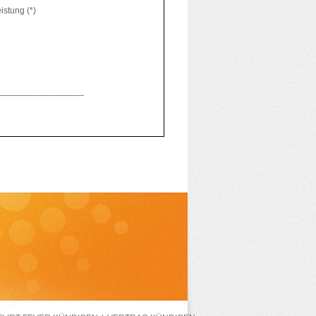
istung (*)
______________________