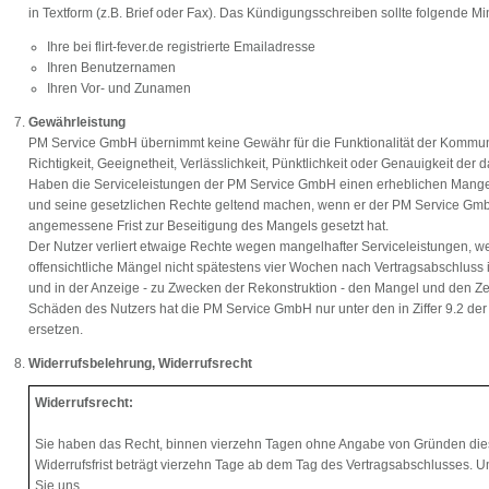
in Textform (z.B. Brief oder Fax). Das Kündigungsschreiben sollte folgende M
Ihre bei flirt-fever.de registrierte Emailadresse
Ihren Benutzernamen
Ihren Vor- und Zunamen
Gewährleistung
PM Service GmbH übernimmt keine Gewähr für die Funktionalität der Kommunikat
Richtigkeit, Geeignetheit, Verlässlichkeit, Pünktlichkeit oder Genauigkeit der d
Haben die Serviceleistungen der PM Service GmbH einen erheblichen Mangel
und seine gesetzlichen Rechte geltend machen, wenn er der PM Service GmbH 
angemessene Frist zur Beseitigung des Mangels gesetzt hat.
Der Nutzer verliert etwaige Rechte wegen mangelhafter Serviceleistungen, 
offensichtliche Mängel nicht spätestens vier Wochen nach Vertragsabschluss in 
und in der Anzeige - zu Zwecken der Rekonstruktion - den Mangel und den Ze
Schäden des Nutzers hat die PM Service GmbH nur unter den in Ziffer 9.2 d
ersetzen.
Widerrufsbelehrung, Widerrufsrecht
Widerrufsrecht:
Sie haben das Recht, binnen vierzehn Tagen ohne Angabe von Gründen dies
Widerrufsfrist beträgt vierzehn Tage ab dem Tag des Vertragsabschlusses. 
Sie uns