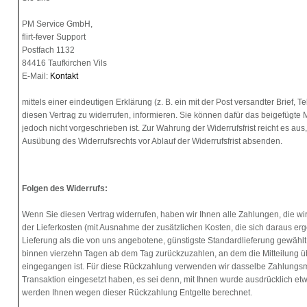
PM Service GmbH,
flirt-fever Support
Postfach 1132
84416 Taufkirchen Vils
E-Mail:
Kontakt
mittels einer eindeutigen Erklärung (z. B. ein mit der Post versandter Brief, T
diesen Vertrag zu widerrufen, informieren. Sie können dafür das beigefügte
jedoch nicht vorgeschrieben ist. Zur Wahrung der Widerrufsfrist reicht es aus,
Ausübung des Widerrufsrechts vor Ablauf der Widerrufsfrist absenden.
Folgen des Widerrufs:
Wenn Sie diesen Vertrag widerrufen, haben wir Ihnen alle Zahlungen, die wir
der Lieferkosten (mit Ausnahme der zusätzlichen Kosten, die sich daraus erg
Lieferung als die von uns angebotene, günstigste Standardlieferung gewählt
binnen vierzehn Tagen ab dem Tag zurückzuzahlen, an dem die Mitteilung üb
eingegangen ist. Für diese Rückzahlung verwenden wir dasselbe Zahlungsmit
Transaktion eingesetzt haben, es sei denn, mit Ihnen wurde ausdrücklich etw
werden Ihnen wegen dieser Rückzahlung Entgelte berechnet.