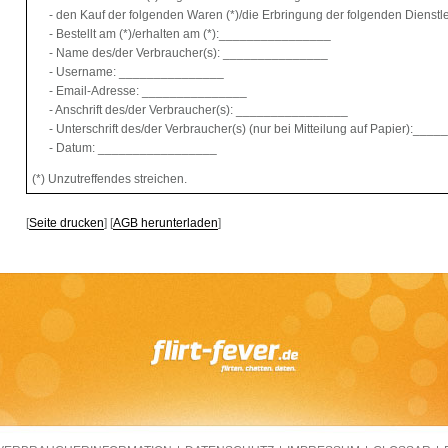
- den Kauf der folgenden Waren (*)/die Erbringung der folgenden Dienstle
- Bestellt am (*)/erhalten am (*):________________
- Name des/der Verbraucher(s): _______________
- Username: _______________
- Email-Adresse: _______________
- Anschrift des/der Verbraucher(s): ________________
- Unterschrift des/der Verbraucher(s) (nur bei Mitteilung auf Papier):
- Datum: _________________
(*) Unzutreffendes streichen.
[
Seite drucken
] [
AGB herunterladen
]