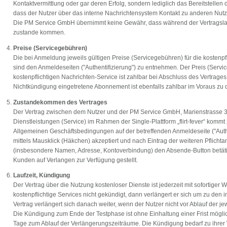
Kontaktvermittlung oder gar deren Erfolg, sondern lediglich das Bereitstellen d
dass der Nutzer über das interne Nachrichtensystem Kontakt zu anderen Nut
Die PM Service GmbH übernimmt keine Gewähr, dass während der Vertragslau
zustande kommen.
Preise (Servicegebühren)
Die bei Anmeldung jeweils gültigen Preise (Servicegebühren) für die kosten
sind den Anmeldeseiten ("Authentifizierung") zu entnehmen. Der Preis (Servic
kostenpflichtigen Nachrichten-Service ist zahlbar bei Abschluss des Vertrages
Nichtkündigung eingetretene Abonnement ist ebenfalls zahlbar im Voraus zu
Zustandekommen des Vertrages
Der Vertrag zwischen dem Nutzer und der PM Service GmbH, Marienstrasse 
Dienstleistungen (Service) im Rahmen der Single-Plattform „flirt-fever“ kommt
Allgemeinen Geschäftsbedingungen auf der betreffenden Anmeldeseite ("Authentif
mittels Mausklick (Häkchen) akzeptiert und nach Eintrag der weiteren Pflich
(insbesondere Namen, Adresse, Kontoverbindung) den Absende-Button betätig
Kunden auf Verlangen zur Verfügung gestellt.
Laufzeit, Kündigung
Der Vertrag über die Nutzung kostenloser Dienste ist jederzeit mit sofortiger 
kostenpflichtige Services nicht gekündigt, dann verlängert er sich um zu de
Vertrag verlängert sich danach weiter, wenn der Nutzer nicht vor Ablauf der j
Die Kündigung zum Ende der Testphase ist ohne Einhaltung einer Frist möglic
Tage zum Ablauf der Verlängerungszeiträume. Die Kündigung bedarf zu ihrer 