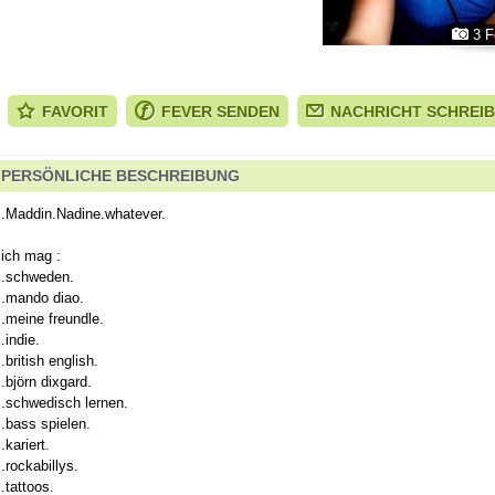
3 F
FAVORIT
FEVER SENDEN
NACHRICHT SCHREI
PERSÖNLICHE BESCHREIBUNG
.Maddin.Nadine.whatever.
ich mag :
.schweden.
.mando diao.
.meine freundle.
.indie.
.british english.
.björn dixgard.
.schwedisch lernen.
.bass spielen.
.kariert.
.rockabillys.
.tattoos.