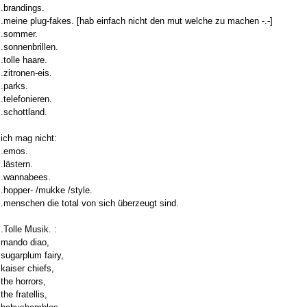
.brandings.
.meine plug-fakes. [hab einfach nicht den mut welche zu machen -.-]
.sommer.
.sonnenbrillen.
.tolle haare.
.zitronen-eis.
.parks.
.telefonieren.
.schottland.
ich mag nicht:
.emos.
.lästern.
.wannabees.
.hopper- /mukke /style.
.menschen die total von sich überzeugt sind.
.Tolle Musik. :
mando diao,
sugarplum fairy,
kaiser chiefs,
the horrors,
the fratellis,