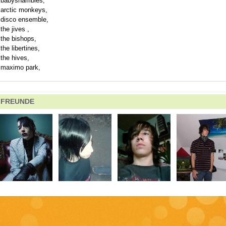
babyshambles,
arctic monkeys,
disco ensemble,
the jives ,
the bishops,
the libertines,
the hives,
maximo park,
FREUNDE