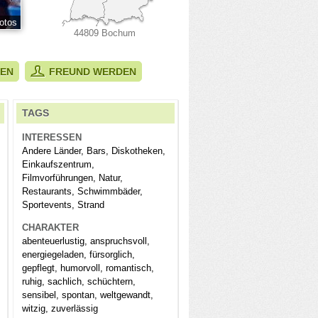
otos
44809 Bochum
BEN
FREUND WERDEN
TAGS
INTERESSEN
Andere Länder, Bars, Diskotheken,
Einkaufszentrum,
Filmvorführungen, Natur,
Restaurants, Schwimmbäder,
Sportevents, Strand
CHARAKTER
abenteuerlustig, anspruchsvoll,
energiegeladen, fürsorglich,
gepflegt, humorvoll, romantisch,
ruhig, sachlich, schüchtern,
sensibel, spontan, weltgewandt,
witzig, zuverlässig