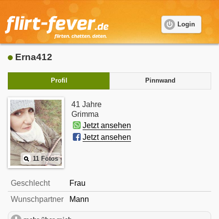
Login
Erna412
Profil
Pinnwand
41 Jahre
Grimma
Jetzt ansehen
Jetzt ansehen
11 Fotos
Geschlecht
Frau
Wunschpartner
Mann