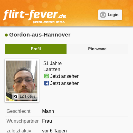
Login
Gordon-aus-Hannover
Profil
Pinnwand
51 Jahre
Laatzen
Jetzt ansehen
Jetzt ansehen
12 Fotos
Geschlecht
Mann
Wunschpartner
Frau
zuletzt aktiv
vor 6 Tagen