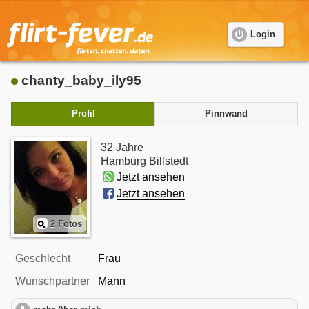
Login
chanty_baby_ily95
Profil
Pinnwand
32 Jahre
Hamburg Billstedt
Jetzt ansehen
Jetzt ansehen
2 Fotos
Geschlecht
Frau
Wunschpartner
Mann