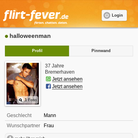
Login
halloweenman
Profil
Pinnwand
37 Jahre
Bremerhaven
Jetzt ansehen
Jetzt ansehen
1 Foto
Geschlecht
Mann
Wunschpartner
Frau