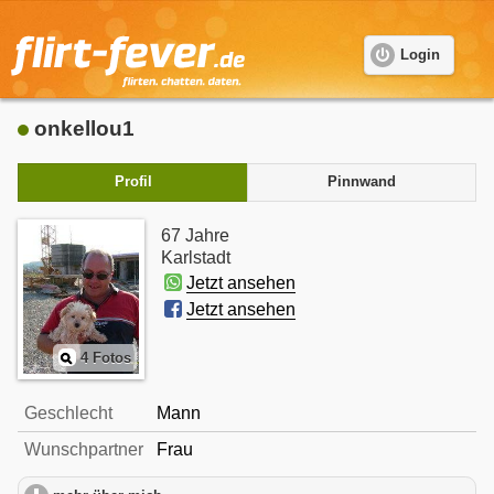
Login
onkellou1
Profil
Pinnwand
67 Jahre
Karlstadt
Jetzt ansehen
Jetzt ansehen
4 Fotos
Geschlecht
Mann
Wunschpartner
Frau