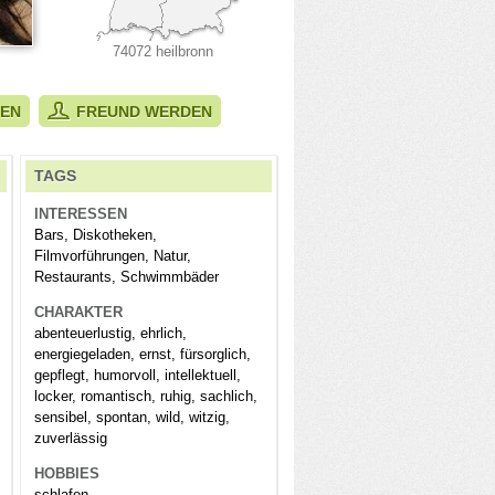
74072 heilbronn
BEN
FREUND WERDEN
TAGS
INTERESSEN
Bars, Diskotheken,
Filmvorführungen, Natur,
Restaurants, Schwimmbäder
CHARAKTER
abenteuerlustig, ehrlich,
energiegeladen, ernst, fürsorglich,
gepflegt, humorvoll, intellektuell,
locker, romantisch, ruhig, sachlich,
sensibel, spontan, wild, witzig,
zuverlässig
HOBBIES
schlafen