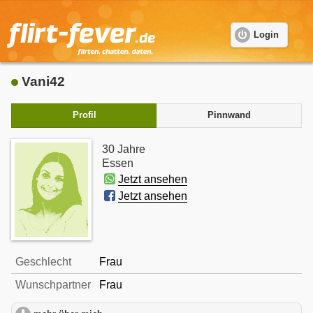
Login
Vani42
Profil
Pinnwand
30 Jahre
Essen
Jetzt ansehen
Jetzt ansehen
Geschlecht
Frau
Wunschpartner
Frau