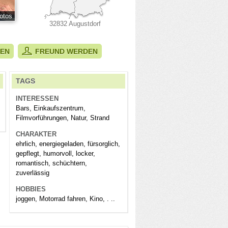
otos
32832 Augustdorf
BEN
FREUND WERDEN
TAGS
INTERESSEN
Bars, Einkaufszentrum,
Filmvorführungen, Natur, Strand
CHARAKTER
ehrlich, energiegeladen, fürsorglich,
gepflegt, humorvoll, locker,
romantisch, schüchtern,
zuverlässig
HOBBIES
joggen, Motorrad fahren, Kino, . ..