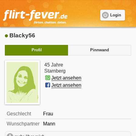
Login
Blacky56
Profil
Pinnwand
45 Jahre
Starnberg
Jetzt ansehen
Jetzt ansehen
Geschlecht
Frau
Wunschpartner
Mann