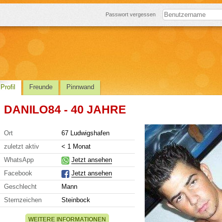
Passwort vergessen
Profil
Freunde
Pinnwand
DANILO84 - 40 JAHRE
Ort
67 Ludwigshafen
zuletzt aktiv
< 1 Monat
WhatsApp
Jetzt ansehen
Facebook
Jetzt ansehen
Geschlecht
Mann
Sternzeichen
Steinbock
WEITERE INFORMATIONEN