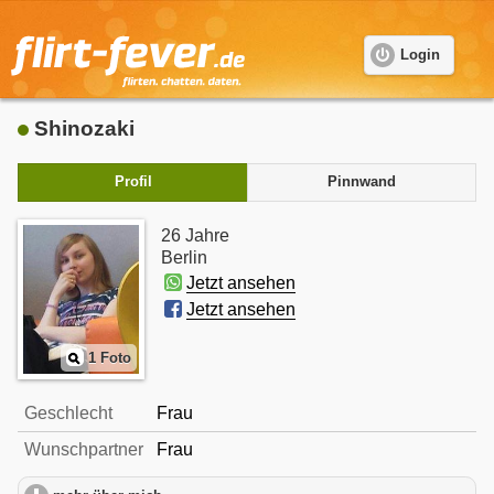
Login
Shinozaki
Profil
Pinnwand
26 Jahre
Berlin
Jetzt ansehen
Jetzt ansehen
1 Foto
Geschlecht
Frau
Wunschpartner
Frau