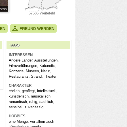
otos
57586 Weitefeld
BEN
FREUND WERDEN
TAGS
INTERESSEN
Andere Länder, Ausstellungen,
Filmvorführungen, Kabaretts,
Konzerte, Museen, Natur,
Restaurants, Strand, Theater
CHARAKTER
ehrlich, gepflegt, intellektuell,
künstlerisch, musikalisch,
romantisch, ruhig, sachlich,
sensibel, zuverlässig
HOBBIES
eine Menge, vor allem auch
künstlerisch-kreativ