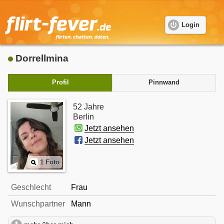
Login
Dorrellmina
Profil
Pinnwand
52 Jahre
Berlin
Jetzt ansehen
Jetzt ansehen
1 Foto
Geschlecht
Frau
Wunschpartner
Mann