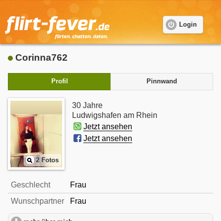
Login
Corinna762
Profil
Pinnwand
30 Jahre
Ludwigshafen am Rhein
Jetzt ansehen
Jetzt ansehen
2 Fotos
Geschlecht
Frau
Wunschpartner
Frau