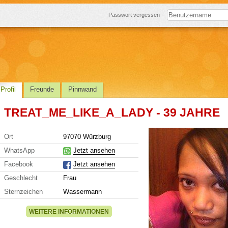
Passwort vergessen
Profil
Freunde
Pinnwand
TREAT_ME_LIKE_A_LADY - 39 JAHRE
Ort
97070 Würzburg
WhatsApp
Jetzt ansehen
Facebook
Jetzt ansehen
Geschlecht
Frau
Sternzeichen
Wassermann
WEITERE INFORMATIONEN