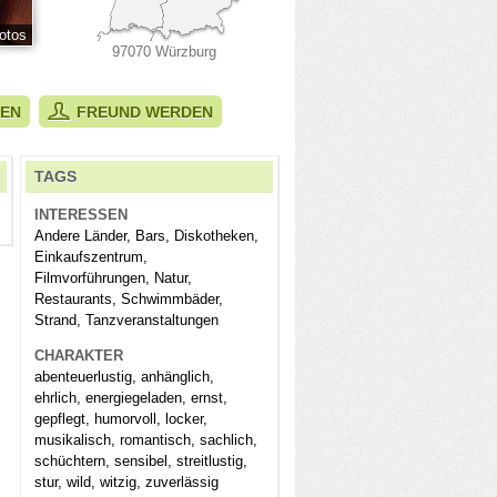
otos
97070 Würzburg
BEN
FREUND WERDEN
TAGS
INTERESSEN
Andere Länder, Bars, Diskotheken,
Einkaufszentrum,
Filmvorführungen, Natur,
Restaurants, Schwimmbäder,
Strand, Tanzveranstaltungen
CHARAKTER
abenteuerlustig, anhänglich,
ehrlich, energiegeladen, ernst,
gepflegt, humorvoll, locker,
musikalisch, romantisch, sachlich,
schüchtern, sensibel, streitlustig,
stur, wild, witzig, zuverlässig