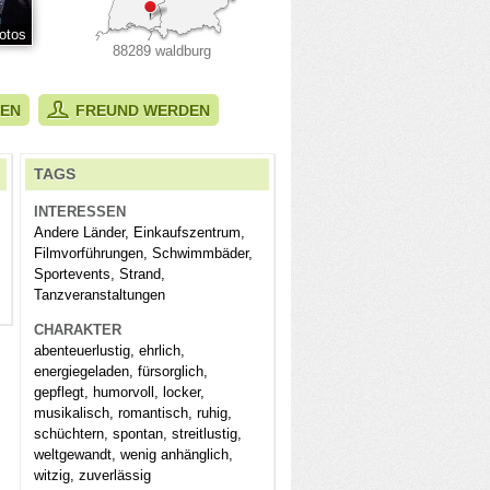
otos
88289 waldburg
BEN
FREUND WERDEN
TAGS
INTERESSEN
Andere Länder, Einkaufszentrum,
Filmvorführungen, Schwimmbäder,
Sportevents, Strand,
Tanzveranstaltungen
CHARAKTER
abenteuerlustig, ehrlich,
energiegeladen, fürsorglich,
gepflegt, humorvoll, locker,
musikalisch, romantisch, ruhig,
schüchtern, spontan, streitlustig,
weltgewandt, wenig anhänglich,
witzig, zuverlässig